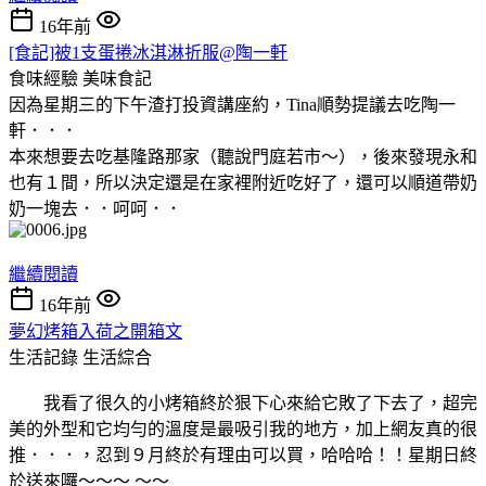
16年前
[食記]被1支蛋捲冰淇淋折服@陶一軒
食味經驗
美味食記
因為星期三的下午渣打投資講座約，Tina順勢提議去吃陶一
軒．．．
本來想要去吃基隆路那家（聽說門庭若市～），後來發現永和
也有１間，所以決定還是在家裡附近吃好了，還可以順道帶奶
奶一塊去．．呵呵．．
繼續閱讀
16年前
夢幻烤箱入荷之開箱文
生活記錄
生活綜合
我看了很久的小烤箱終於狠下心來給它敗了下去了，超完
美的外型和它均勻的溫度是最吸引我的地方，加上網友真的很
推．．．，忍到９月終於有理由可以買，哈哈哈！！星期日終
於送來囉～～～ ～～