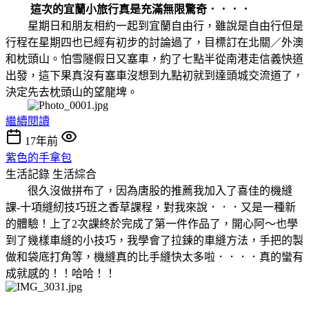
這次的宜蘭小旅行真是充滿無限驚奇．．．．
星期日和朋友相約一起到宜蘭自由行，雖說是自由行但是
行程在星期四也已經有初步的討論過了，目標訂在北關／外澳
和枕頭山。怕雪隧假日又塞車，約了七點半從南港走信義快道
出發，這下果真沒有塞車沒想到九點初就到達頭城交流道了，
決定先去枕頭山的望龍埤。
繼續閱讀
17年前
紫色的手拿包
生活記錄
生活綜合
很久沒做拼布了，因為唐股的推薦我加入了喜佳的機縫
課-十項縫紉技巧班之香草課程，對我來說．．．又是一種新
的體驗！上了2次課終於完成了第一件作品了，開心阿～也學
到了幾樣車縫的小技巧，我學會了拉鍊的車縫方法，手把的製
做和袋底打角等，機縫真的比手縫快太多啦．．．．真的蠻有
成就感的！！哈哈！！