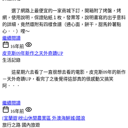
選了網路上最便宜的一家商城下訂，開箱附了烤盤，烤
網，使用說明，保證貼紙１枚，發票等，說明書寫的出乎意料
的詳細，竟然還附有四樣食譜（通心面，餅干，甜馬鈴薯點
心．．）哩～
繼續閱讀
16年前
皮克斯09年新作之天外奇蹟UP
生活記錄
這星期六去看了一直很想去看的電影，皮克斯09年的新作
－天外奇蹟UP，看完了之後覺得這部真的很感動又搞笑
阿．．．
繼續閱讀
16年前
[宜蘭遊]枕山休閒農業區 外澳海鮮城/踏浪
旅行之路
國內旅遊