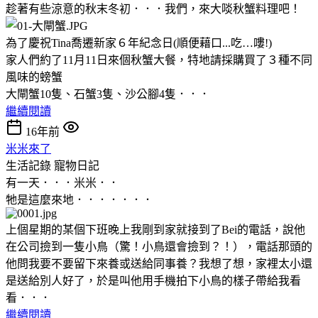
趁著有些涼意的秋末冬初．．．我們，來大啖秋蟹料理吧！
為了慶祝Tina喬遷新家６年紀念日(順便藉口...吃…嘍!)
家人們約了11月11日來個秋蟹大餐，特地請採購買了３種不同
風味的螃蟹
大閘蟹10隻、石蟹3隻、沙公腳4隻．．．
繼續閱讀
16年前
米米來了
生活記錄
寵物日記
有一天．．．米米．．
牠是這麼來地．．．．．．．
上個星期的某個下班晚上我剛到家就接到了Bei的電話，說他
在公司撿到一隻小鳥（驚！
小鳥還會撿到？！），電話那頭的
他問我要不要留下來養或送給同事養？我想了想，家裡太小還
是送給別人好了，於是叫他用手機拍下小鳥的樣子帶給我看
看．．．
繼續閱讀